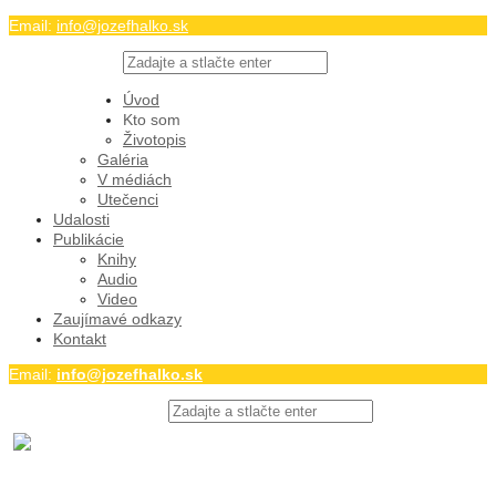
Email:
info@jozefhalko.sk
Twitter
Facebook
Úvod
Youtube
Kto som
Životopis
Galéria
V médiách
Utečenci
Udalosti
Publikácie
Knihy
Audio
Video
Zaujímavé odkazy
Kontakt
Email:
info@jozefhalko.sk
Twitter
Facebook
Youtube