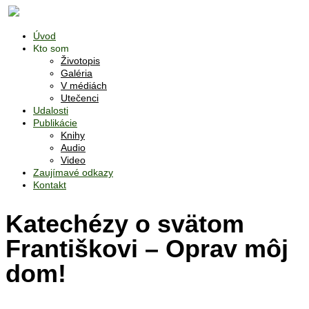
Úvod
Kto som
Životopis
Galéria
V médiách
Utečenci
Udalosti
Publikácie
Knihy
Audio
Video
Zaujímavé odkazy
Kontakt
Katechézy o svätom
Františkovi – Oprav môj
dom!