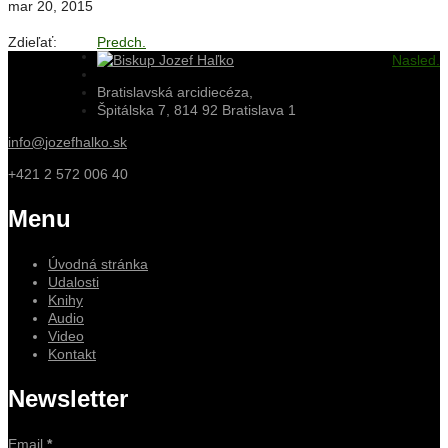
mar 20, 2015
Zdieľať:
Predch.
Nasled.
Bratislavská arcidiecéza,
Špitálska 7, 814 92 Bratislava 1
info@
jozefhalko.sk
+421 2 572 006 40
Menu
Úvodná stránka
Udalosti
Knihy
Audio
Video
Kontakt
Newsletter
Email
*