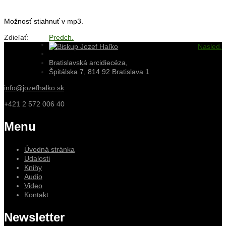
Možnosť stiahnuť v mp3.
Zdieľať:
Predch.
Nasled.
Bratislavská arcidiecéza,
Špitálska 7, 814 92 Bratislava 1
info@
jozefhalko.sk
+421 2 572 006 40
Menu
Úvodná stránka
Udalosti
Knihy
Audio
Video
Kontakt
Newsletter