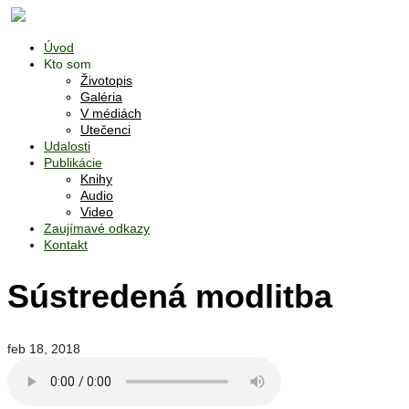
Úvod
Kto som
Životopis
Galéria
V médiách
Utečenci
Udalosti
Publikácie
Knihy
Audio
Video
Zaujímavé odkazy
Kontakt
Sústredená modlitba
feb 18, 2018