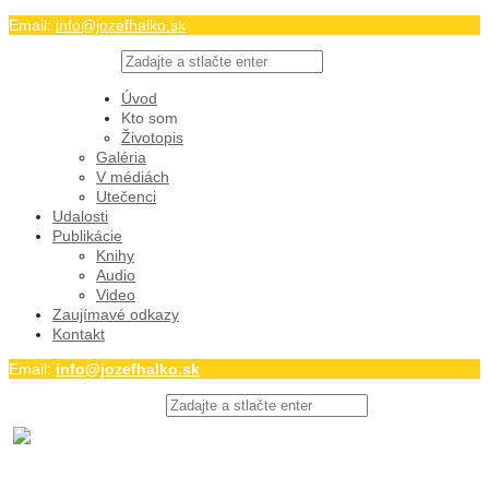
Email:
info@jozefhalko.sk
Twitter
Facebook
Úvod
Youtube
Kto som
Životopis
Galéria
V médiách
Utečenci
Udalosti
Publikácie
Knihy
Audio
Video
Zaujímavé odkazy
Kontakt
Email:
info@jozefhalko.sk
Twitter
Facebook
Youtube