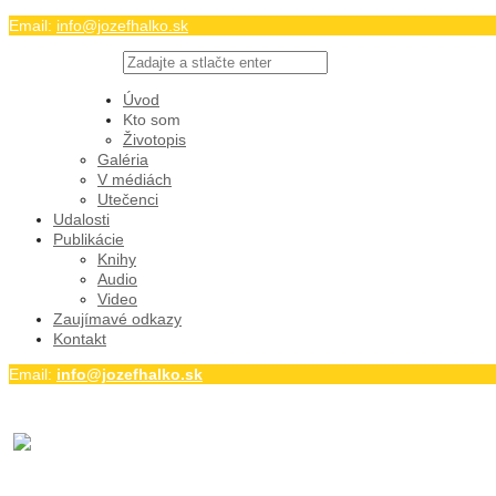
Email:
info@jozefhalko.sk
Twitter
Facebook
Úvod
Youtube
Kto som
Životopis
Galéria
V médiách
Utečenci
Udalosti
Publikácie
Knihy
Audio
Video
Zaujímavé odkazy
Kontakt
Email:
info@jozefhalko.sk