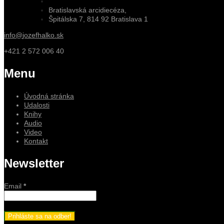
Bratislavská arcidiecéza,
Špitálska 7, 814 92 Bratislava 1
info@
jozefhalko.sk
+421 2 572 006 40
Menu
Úvodná stránka
Udalosti
Knihy
Audio
Video
Kontakt
Newsletter
Email
*