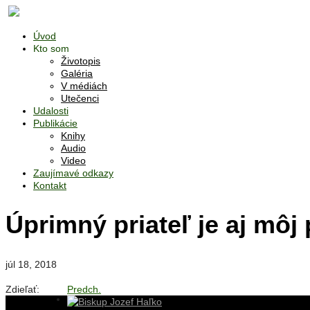
Úvod
Kto som
Životopis
Galéria
V médiách
Utečenci
Udalosti
Publikácie
Knihy
Audio
Video
Zaujímavé odkazy
Kontakt
Úprimný priateľ je aj môj
júl 18, 2018
Zdieľať:
Predch.