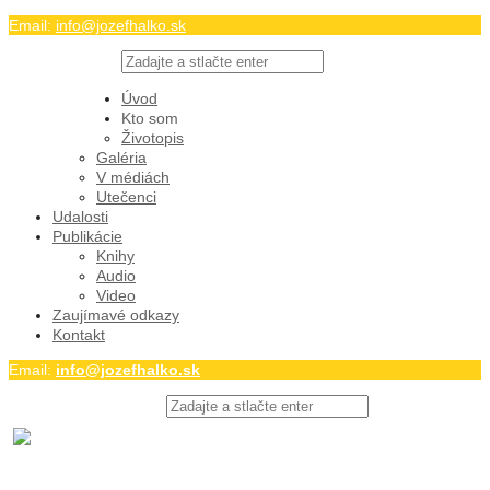
Email:
info@jozefhalko.sk
Twitter
Facebook
Úvod
Youtube
Kto som
Životopis
Galéria
V médiách
Utečenci
Udalosti
Publikácie
Knihy
Audio
Video
Zaujímavé odkazy
Kontakt
Email:
info@jozefhalko.sk
Twitter
Facebook
Youtube