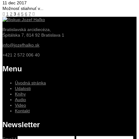
11 dec 2017
Možnosť stiahnuť v...
1
2
3
4
5
6
7
Bratislavská arcidiecéza,
Špitálska 7, 814 92 Bratislava 1
info@
jozefhalko.sk
+421 2 572 006 40
Menu
Úvodná stránka
Udalosti
Knihy
Audio
Video
Kontakt
Newsletter